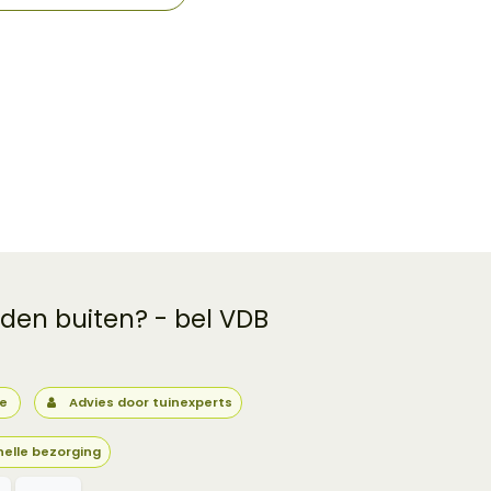
 den buiten? - bel VDB
ie
Advies door tuinexperts
nelle bezorging