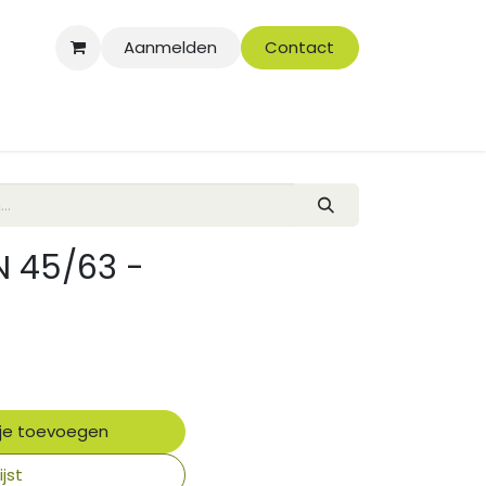
Aanmelden
Contact
N 45/63 -
je toevoegen
jst