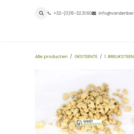
Overslaan naar inhoud
+32-(0)15-32.31.60
info@vandenber
Startpagina
Shop
Grasmatt
Alle producten
GESTEENTE
1. BREUKSTEEN