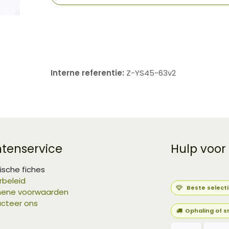
​
Interne referentie:
Z-YS45-63v2
ntenservice
Hulp voor
ische fiches
rbeleid
Beste select
ene voorwaarden
cteer ons
Ophaling of s