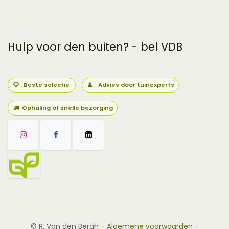
Hulp voor den buiten? - bel VDB
Beste selectie
Advies door tuinexperts
Ophaling of snelle bezorging
©
R. Van den Bergh
-
Algemene voorwaarden
-