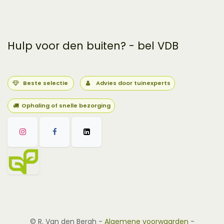
Hulp voor den buiten? - bel VDB
Beste selectie
Advies door tuinexperts
Ophaling of snelle bezorging
©
R. Van den Bergh
-
Algemene voorwaarden
-