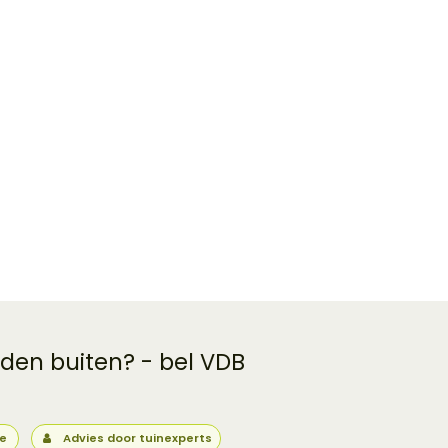
 den buiten? - bel VDB
ie
Advies door tuinexperts