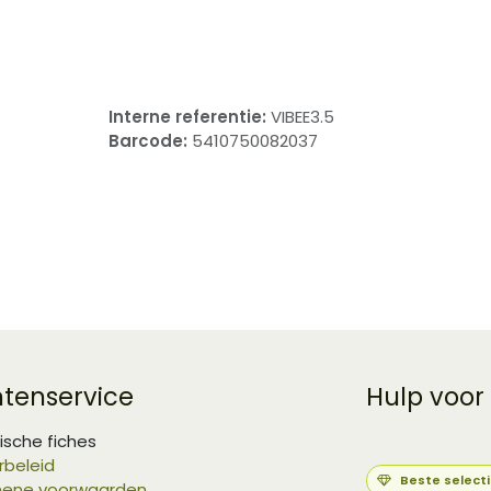
​
Interne referentie:
VIBEE3.5
Barcode:
5410750082037
ntenservice
Hulp voor
ische fiches
rbeleid
Beste select
ene voorwaarden