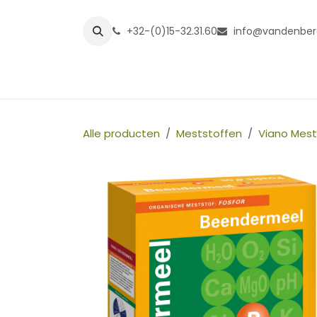
Overslaan naar inhoud
+32-(0)15-32.31.60
info@vandenber
Startpagina
Shop
Grasmatt
Alle producten
Meststoffen
Viano Mest