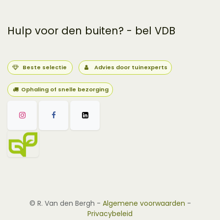
Hulp voor den buiten? - bel VDB
Beste selectie
Advies door tuinexperts
Ophaling of snelle bezorging
©
R. Van den Bergh
-
Algemene voorwaarden
-
Privacybeleid