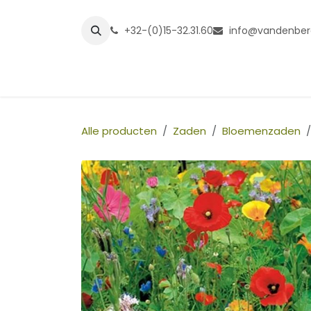
Overslaan naar inhoud
+32-(0)15-32.31.60
info@vandenber
Startpagina
Shop
Grasmatt
Alle producten
Zaden
Bloemenzaden