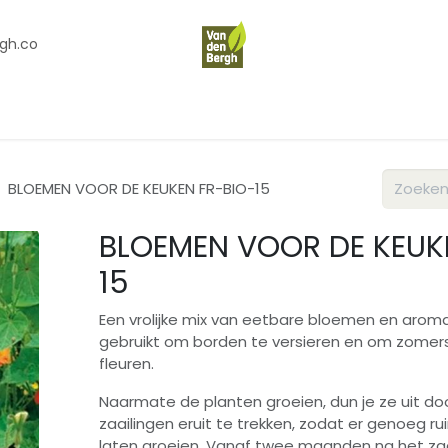
gh.co
en
Contact
Over Ons
BLOEMEN VOOR DE KEUKEN FR-BIO-15
BLOEMEN VOOR DE KEUK
15
Een vrolijke mix van eetbare bloemen en aroma
gebruikt om borden te versieren en om zomer
fleuren.
Naarmate de planten groeien, dun je ze uit doo
zaailingen eruit te trekken, zodat er genoeg r
laten groeien. Vanaf twee maanden na het zaa