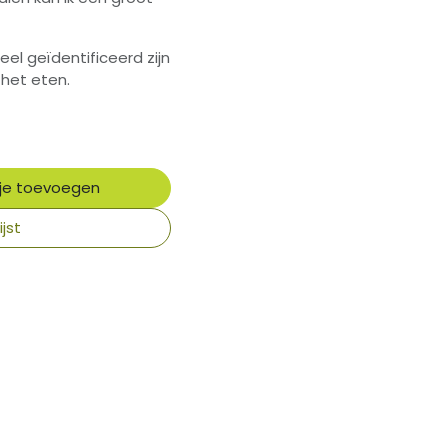
el geïdentificeerd zijn
het eten.
je toevoegen
jst