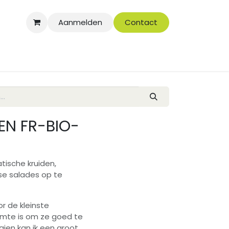
Aanmelden
Contact
EN FR-BIO-
tische kruiden,
se salades op te
r de kleinste
uimte is om ze goed te
ien kan ik een groot