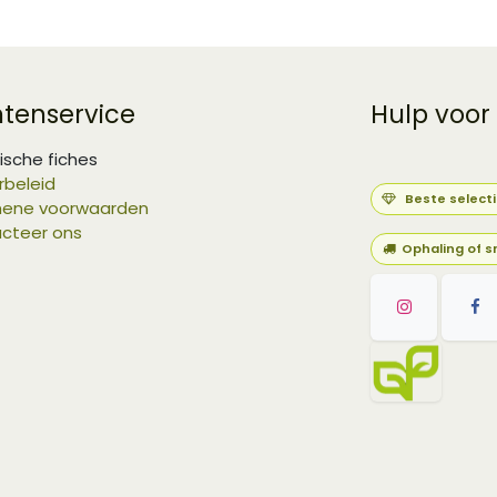
ntenservice
Hulp voor
ische fiches
rbeleid
Beste select
ene voorwaarden
cteer ons
Ophaling of s