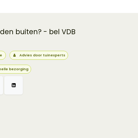
 den buiten? - bel VDB
ie
Advies door tuinexperts
nelle bezorging