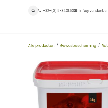
Overslaan naar inhoud
+32-(0)15-32.31.60
info@vandenber
Startpagina
Shop
Grasmatt
Alle producten
Gewasbescherming
Rat