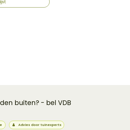
jst
 den buiten? - bel VDB
ie
Advies door tuinexperts