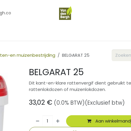
gh.co
en
Contact
Over Ons
ten-en muizenbestrijding
BELGARAT 25
BELGARAT 25
Dit kant-en-klare rattenvergif dient gebruikt t
rattenlokdozen of muizenlokdozen.
33,02
€
(0.0% BTW)
(Exclusief btw)
Aan winkelmand