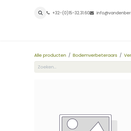
Overslaan naar inhoud
+32-(0)15-32.31.60
info@vandenber
Startpagina
Shop
Grasmatt
Alle producten
Bodemverbeteraars
Ve