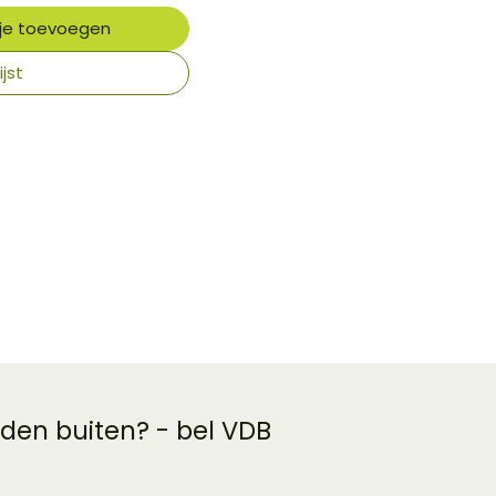
je toevoegen
jst
 den buiten? - bel VDB