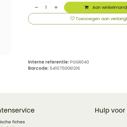
Aan winkelmand
Toevoegen aan verlangli
​
Interne referentie:
PGSR040
Barcode:
5410750061216
ntenservice
Hulp voor
ische fiches