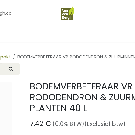
gh.co
en
Contact
Over Ons
rpakt
BODEMVERBETERAAR VR RODODENDRON & ZUURMINNEND
BODEMVERBETERAAR VR
RODODENDRON & ZUUR
PLANTEN 40 L
7,42
€
(0.0% BTW)
(Exclusief btw)