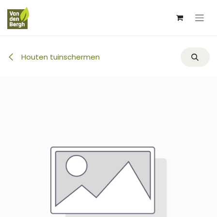
Overslaan naar inhoud
Houten tuinschermen