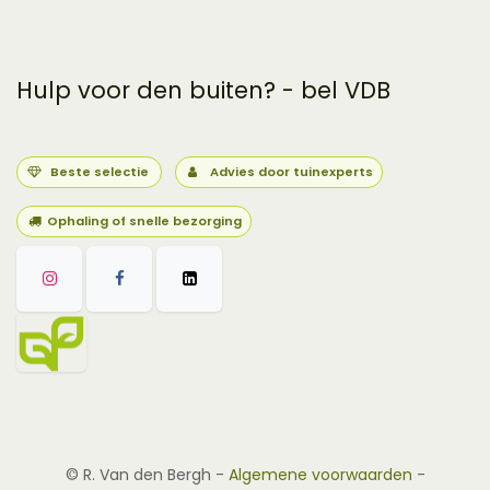
Hulp voor den buiten? - bel VDB
Beste selectie
Advies door tuinexperts
Ophaling of snelle bezorging
©
R. Van den Bergh
-
Algemene voorwaarden
-