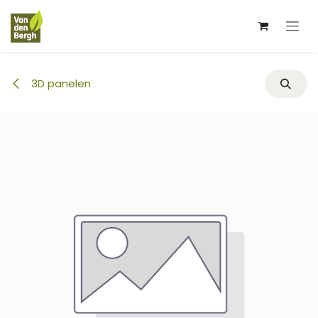
Overslaan naar inhoud
3D panelen