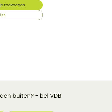
je toevoegen
jst
 den buiten? - bel VDB