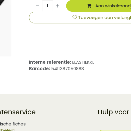
Aan winkelmand
Toevoegen aan verlangli
​
Interne referentie:
ELASTIEKKL
Barcode:
5411387050888
ntenservice
Hulp voor
ische fiches
rbeleid