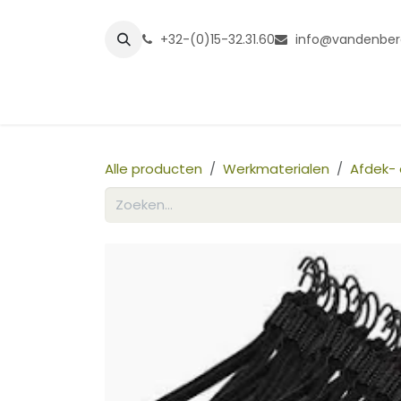
Overslaan naar inhoud
+32-(0)15-32.31.60
info@vandenber
Startpagina
Shop
Grasmatt
Alle producten
Werkmaterialen
Afdek- 