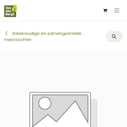
Overslaan naar inhoud
Enkelvoudige en samengestelde
meststoffen