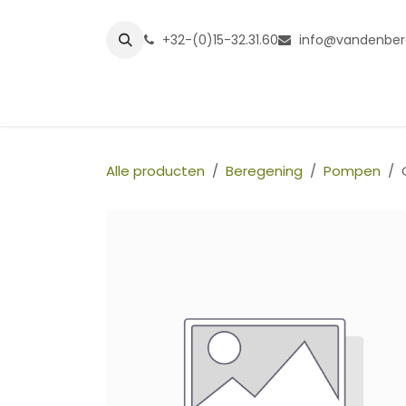
Overslaan naar inhoud
+32-(0)15-32.31.60
info@vandenber
Startpagina
Shop
Grasmatt
Alle producten
Beregening
Pompen