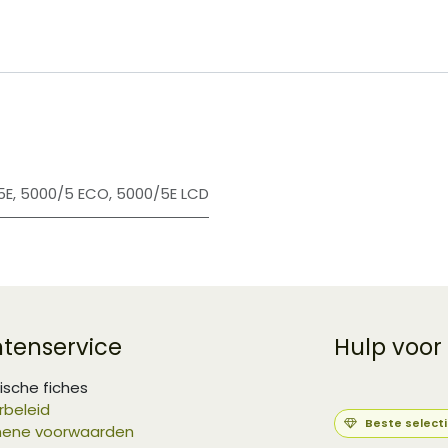
5E
,
5000/5 ECO
,
5000/5E LCD
ntenservice
Hulp voor
ische fiches
rbeleid
Beste select
ene voorwaarden