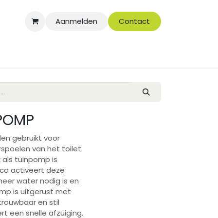
Aanmelden
Contact
POMP
n gebruikt voor
rspoelen van het toilet
als tuinpomp is
ica activeert deze
eer water nodig is en
mp is uitgerust met
trouwbaar en stil
t een snelle afzuiging.