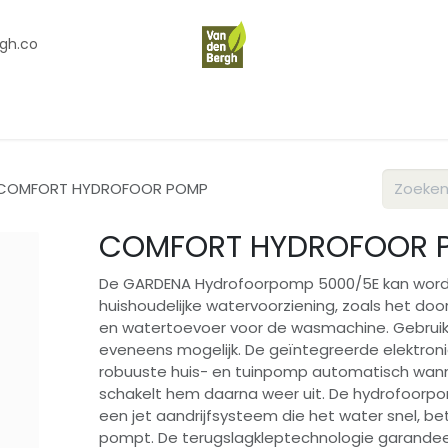
gh.co
en
Contact
Over Ons
COMFORT HYDROFOOR POMP
COMFORT HYDROFOOR 
De GARDENA Hydrofoorpomp 5000/5E kan worde
huishoudelijke watervoorziening, zoals het doo
en watertoevoer voor de wasmachine. Gebruik 
eveneens mogelijk. De geïntegreerde elektron
robuuste huis- en tuinpomp automatisch wann
schakelt hem daarna weer uit. De hydrofoorpo
een jet aandrijfsysteem die het water snel, be
pompt. De terugslagkleptechnologie garandeer