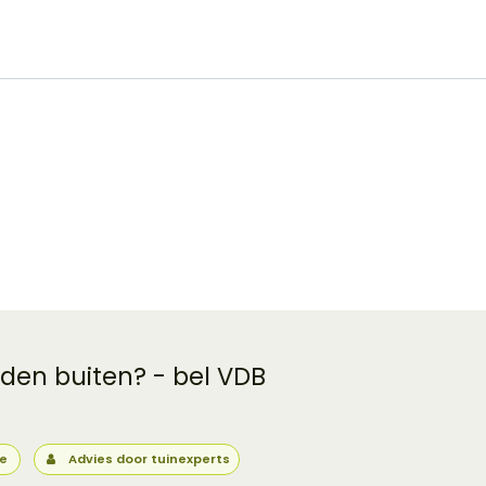
 den buiten? - bel VDB
ie
Advies door tuinexperts