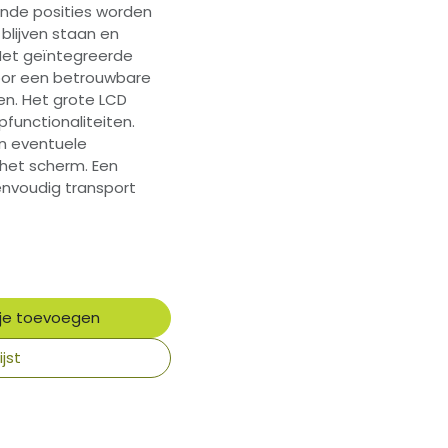
ende posities worden
blijven staan en
. Het geïntegreerde
oor een betrouwbare
ten. Het grote LCD
functionaliteiten.
en eventuele
 het scherm. Een
nvoudig transport
je toevoegen
jst