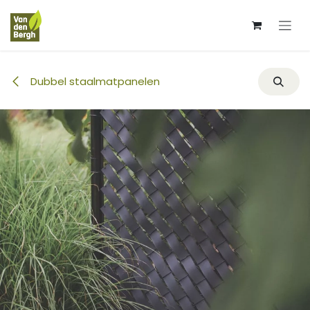
Overslaan naar inhoud
Dubbel staalmatpanelen