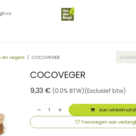
gh.co
en
Contact
Over Ons
 en vegers
COCOVEGER
COCOVEGER
9,33
€
(0.0% BTW)
(Exclusief btw)
Aan winkelmand
Toevoegen aan verlangli