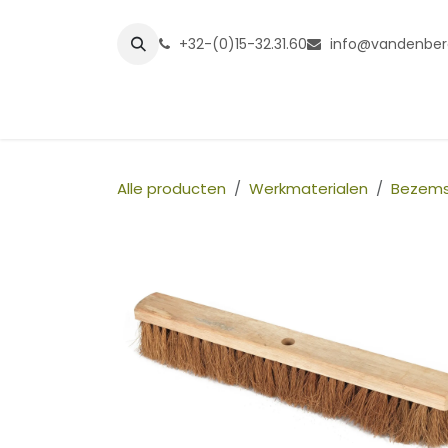
Overslaan naar inhoud
+32-(0)15-32.31.60
info@vandenber
Startpagina
Shop
Grasmatt
Alle producten
Werkmaterialen
Bezems