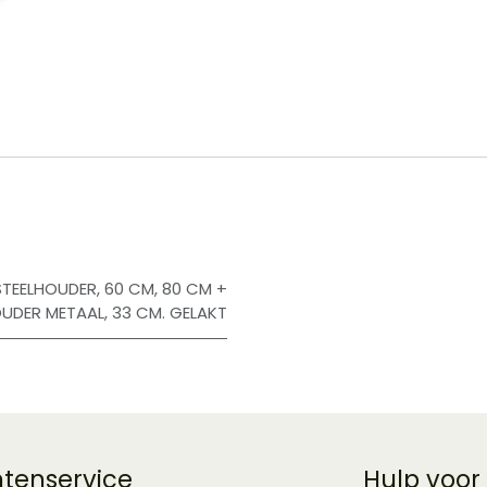
​
STEELHOUDER
,
60 CM
,
80 CM +
OUDER METAAL
,
33 CM. GELAKT
ntenservice
Hulp voor