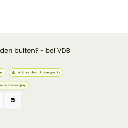
 den buiten? - bel VDB
ie
Advies door tuinexperts
nelle bezorging