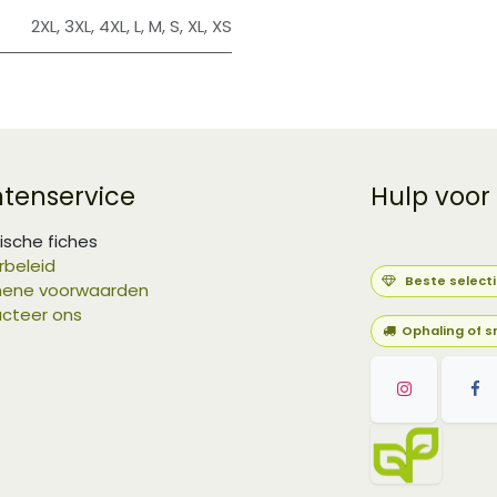
2XL
,
3XL
,
4XL
,
L
,
M
,
S
,
XL
,
XS
ntenservice
Hulp voor
ische fiches
rbeleid
Beste select
ene voorwaarden
cteer ons
Ophaling of s