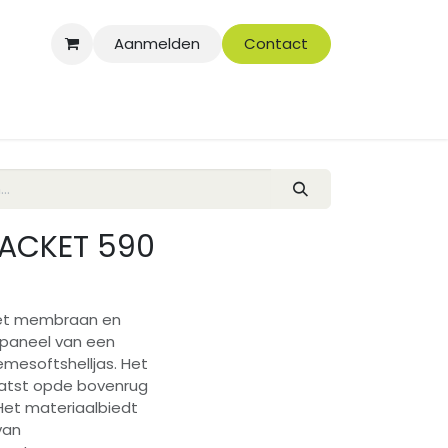
Aanmelden
Contact
JACKET 590
met membraan en
paneel van een
emesoftshelljas. Het
aatst opde bovenrug
Het materiaalbiedt
van