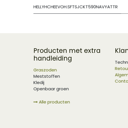
HELLYHCHEEVOH.SFTSJCKT590NAVYATTR
Producten met extra
Kla
handleiding
Techn
Retou
Graszoden
Algem
Meststoffen
Conta
Kledij
Openbaar groen
Alle producten