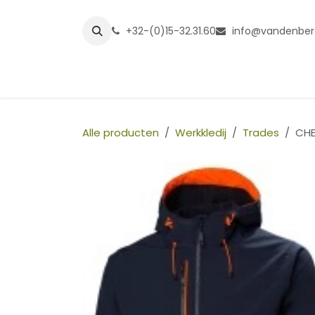
Overslaan naar inhoud
+32-(0)15-32.31.60
info@vandenber
Startpagina
Shop
Grasmatt
Alle producten
Werkkledij
Trades
CHE