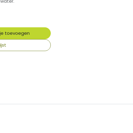
water.
je toevoegen
jst