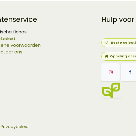
ntenservice
Hulp voor
ische fiches
rbeleid
Beste select
ene voorwaarden
cteer ons
Ophaling of s
-
Privacybeleid