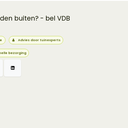
 den buiten? - bel VDB
ie
Advies door tuinexperts
nelle bezorging