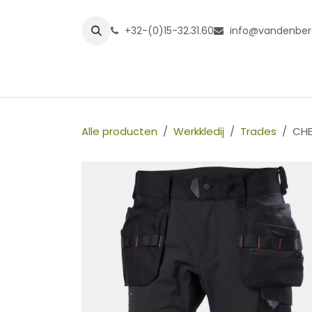
Overslaan naar inhoud
+32-(0)15-32.31.60
info@vandenber
Startpagina
Shop
Grasmatt
Alle producten
Werkkledij
Trades
CHE