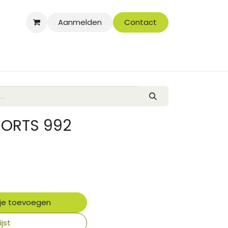
Aanmelden
Contact
HORTS 992
je toevoegen
jst