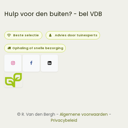
Hulp voor den buiten? - bel VDB
Beste selectie
Advies door tuinexperts
Ophaling of snelle bezorging
©
R. Van den Bergh
-
Algemene voorwaarden
-
Privacybeleid