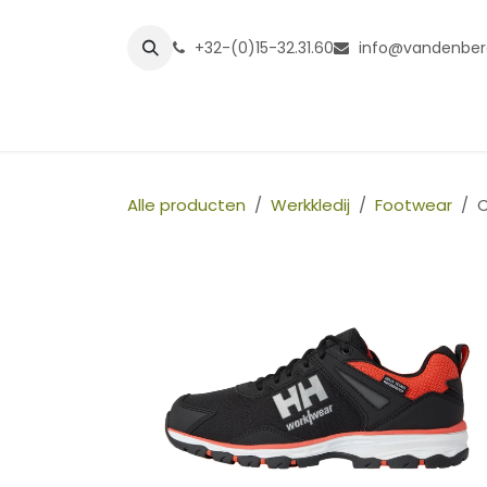
Overslaan naar inhoud
+32-(0)15-32.31.60
info@vandenber
Startpagina
Shop
Grasmatt
Alle producten
Werkkledij
Footwear
C