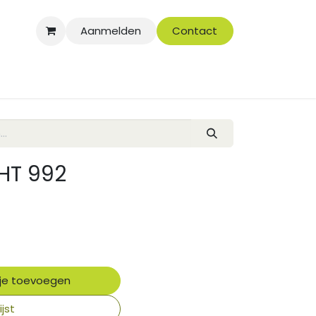
Aanmelden
Contact
HT 992
je toevoegen
jst