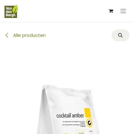
Overslaan naar inhoud
Alle producten