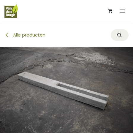
Overslaan naar inhoud
Alle producten