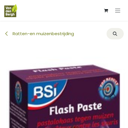
Overslaan naar inhoud
Ratten-en muizenbestrijding