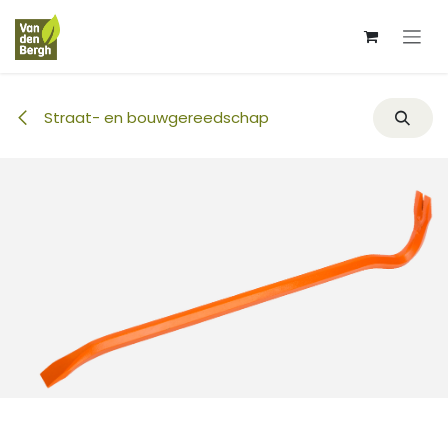
Overslaan naar inhoud
Straat- en bouwgereedschap