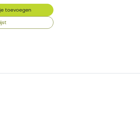
je toevoegen
jst