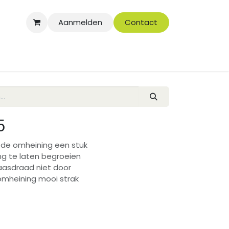
Aanmelden
Contact
5
 de omheining een stuk
ng te laten begroeien
aasdraad niet door
 omheining mooi strak