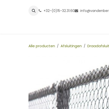
Overslaan naar inhoud
+32-(0)15-32.31.60
info@vandenber
Startpagina
Shop
Grasmatt
Alle producten
Afsluitingen
Draadafslu