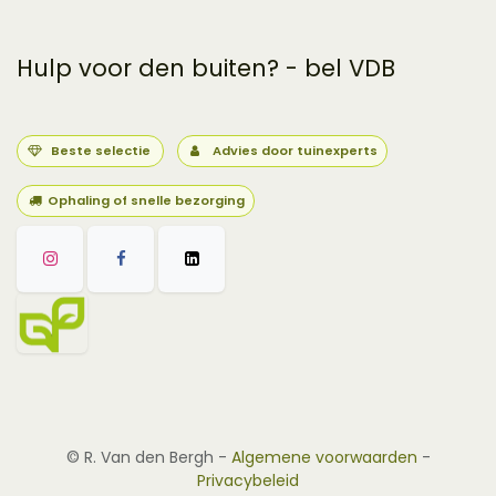
Hulp voor den buiten? - bel VDB
Beste selectie
Advies door tuinexperts
Ophaling of snelle bezorging
©
R. Van den Bergh
-
Algemene voorwaarden
-
Privacybeleid