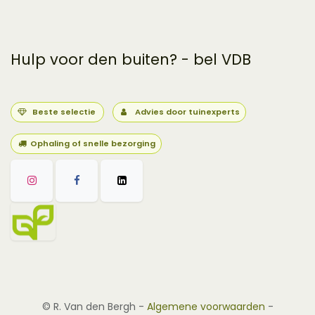
Hulp voor den buiten? - bel VDB
Beste selectie
Advies door tuinexperts
Ophaling of snelle bezorging
©
R. Van den Bergh
-
Algemene voorwaarden
-