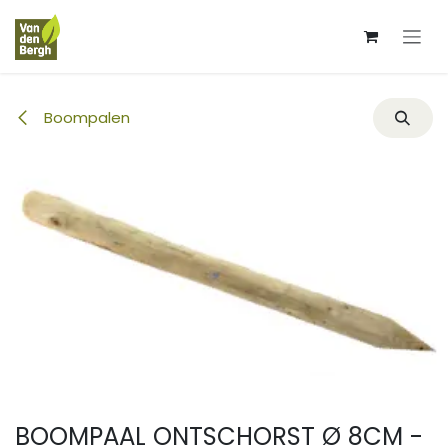
Overslaan naar inhoud
Boompalen
BOOMPAAL ONTSCHORST Ø 8CM -