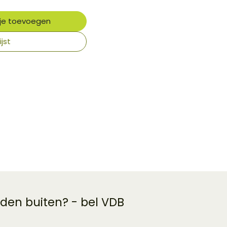
je toevoegen
jst
 den buiten? - bel VDB