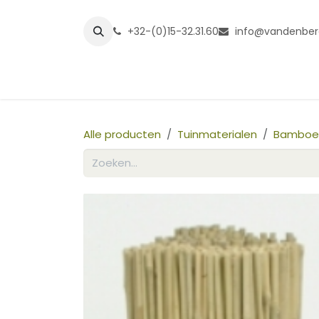
Overslaan naar inhoud
+32-(0)15-32.31.60
info@vandenber
Startpagina
Shop
Grasmatt
Alle producten
Tuinmaterialen
Bamboe