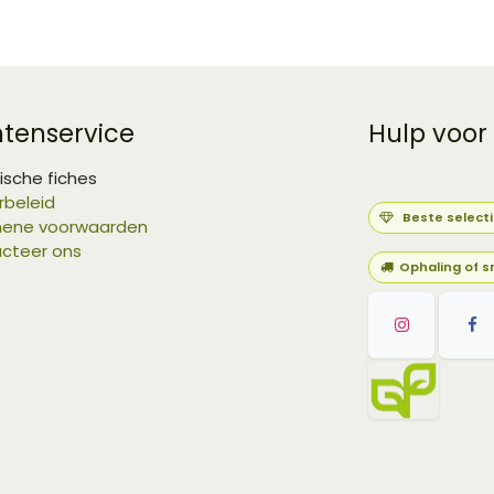
ntenservice
Hulp voor
ische fiches
rbeleid
Beste select
ene voorwaarden
cteer ons
Ophaling of s