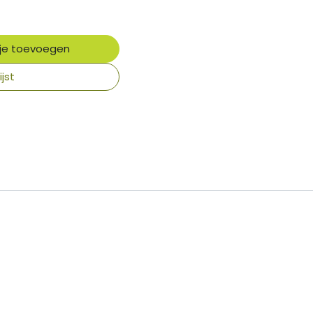
je toevoegen
jst