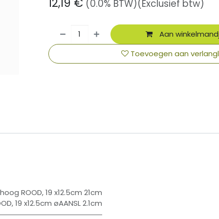
12,19
€
(0.0% BTW)
(Exclusief btw)
Aan winkelmand
Toevoegen aan verlangli
​
m hoog ROOD
,
19 x12.5cm 21cm
OOD
,
19 x12.5cm øAANSL 2.1cm