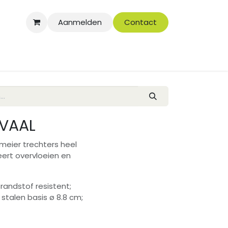
Aanmelden
Contact
OVAAL
meier trechters heel
eert overvloeien en
randstof resistent;
stalen basis ø 8.8 cm;