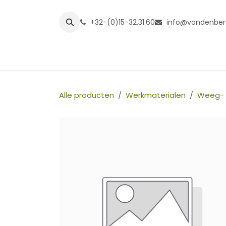
Overslaan naar inhoud
+32-(0)15-32.31.60
info@vandenber
Startpagina
Shop
Grasmatt
Alle producten
Werkmaterialen
Weeg- 