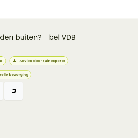
 den buiten? - bel VDB
ie
Advies door tuinexperts
nelle bezorging