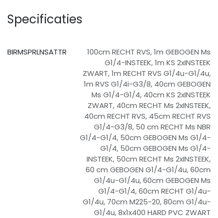
Specificaties
BIRMSPRLNSATTR
100cm RECHT RVS
,
1m GEBOGEN Ms
G1/4-INSTEEK
,
1m KS 2xINSTEEK
ZWART
,
1m RECHT RVS G1/4u-G1/4u
,
1m RVS G1/4i-G3/8
,
40cm GEBOGEN
Ms G1/4-G1/4
,
40cm KS 2xINSTEEK
ZWART
,
40cm RECHT Ms 2xINSTEEK
,
40cm RECHT RVS
,
45cm RECHT RVS
G1/4-G3/8
,
50 cm RECHT Ms NBR
G1/4-G1/4
,
50cm GEBOGEN Ms G1/4-
G1/4
,
50cm GEBOGEN Ms G1/4-
INSTEEK
,
50cm RECHT Ms 2xINSTEEK
,
60 cm GEBOGEN G1/4-G1/4u
,
60cm
G1/4u-G1/4u
,
60cm GEBOGEN Ms
G1/4-G1/4
,
60cm RECHT G1/4u-
G1/4u
,
70cm M225-20
,
80cm G1/4u-
G1/4u
,
8x1x400 HARD PVC ZWART