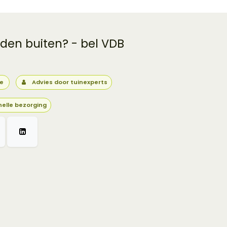
 den buiten? - bel VDB
ie
Advies door tuinexperts
nelle bezorging