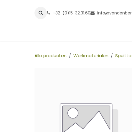
Overslaan naar inhoud
+32-(0)15-32.31.60
info@vandenber
Startpagina
Shop
Grasmatt
Alle producten
Werkmaterialen
Spuitto