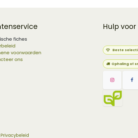
ntenservice
Hulp voor
ische fiches
rbeleid
Beste select
ene voorwaarden
cteer ons
Ophaling of s
-
Privacybeleid