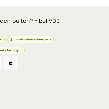
 den buiten? - bel VDB
ie
Advies door tuinexperts
nelle bezorging