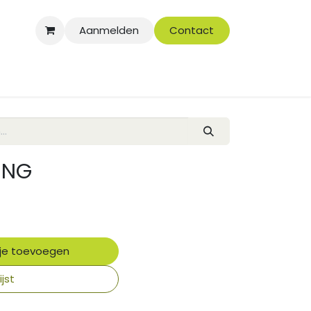
Aanmelden
Contact
ING
je toevoegen
jst