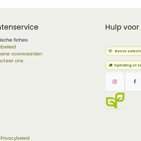
ntenservice
Hulp voor
ische fiches
rbeleid
Beste select
ene voorwaarden
cteer ons
Ophaling of s
-
Privacybeleid