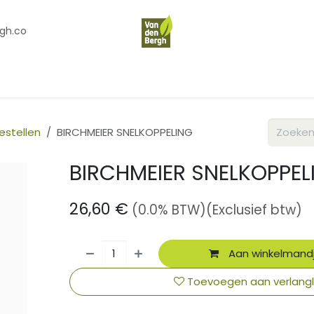
gh.co
en
Contact
Over Ons
estellen
BIRCHMEIER SNELKOPPELING
BIRCHMEIER SNELKOPPEL
26,60
€
(0.0% BTW)
(Exclusief btw)
Aan winkelmand
Toevoegen aan verlangli