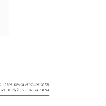
​
 1.25PE
,
REVOLVERZIJDE G1/2i
,
GZIJDE R1/2u
,
VOOR GARDENA