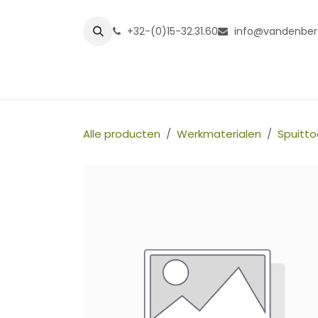
Overslaan naar inhoud
+32-(0)15-32.31.60
info@vandenber
Startpagina
Shop
Grasmatt
Alle producten
Werkmaterialen
Spuitto