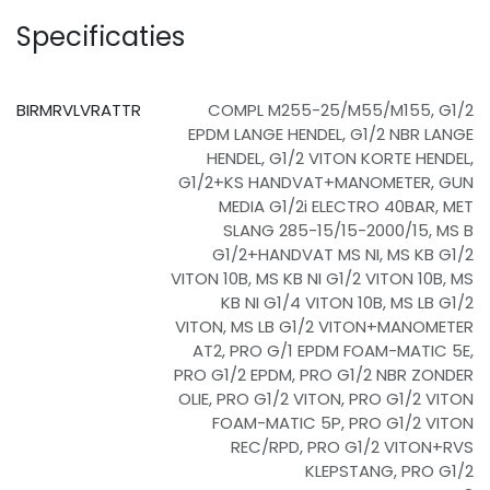
Specificaties
BIRMRVLVRATTR
COMPL M255-25/M55/M155
,
G1/2
EPDM LANGE HENDEL
,
G1/2 NBR LANGE
HENDEL
,
G1/2 VITON KORTE HENDEL
,
G1/2+KS HANDVAT+MANOMETER
,
GUN
MEDIA G1/2i ELECTRO 40BAR
,
MET
SLANG 285-15/15-2000/15
,
MS B
G1/2+HANDVAT MS NI
,
MS KB G1/2
VITON 10B
,
MS KB NI G1/2 VITON 10B
,
MS
KB NI G1/4 VITON 10B
,
MS LB G1/2
VITON
,
MS LB G1/2 VITON+MANOMETER
AT2
,
PRO G/1 EPDM FOAM-MATIC 5E
,
PRO G1/2 EPDM
,
PRO G1/2 NBR ZONDER
OLIE
,
PRO G1/2 VITON
,
PRO G1/2 VITON
FOAM-MATIC 5P
,
PRO G1/2 VITON
REC/RPD
,
PRO G1/2 VITON+RVS
KLEPSTANG
,
PRO G1/2