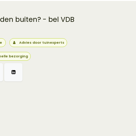
 den buiten? - bel VDB
ie
Advies door tuinexperts
nelle bezorging