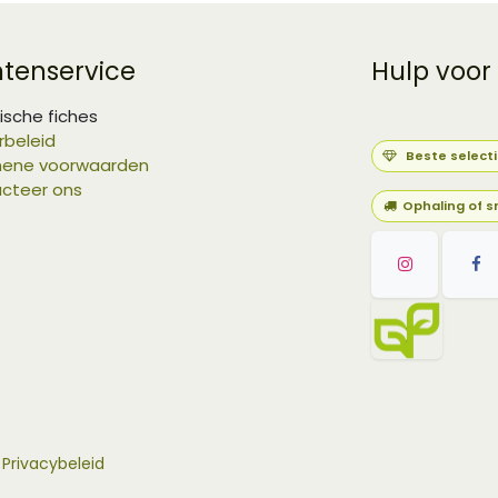
ntenservice
Hulp voor
ische fiches
rbeleid
Beste select
ene voorwaarden
cteer ons
Ophaling of s
-
Privacybeleid