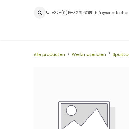
Overslaan naar inhoud
+32-(0)15-32.31.60
info@vandenber
Startpagina
Shop
Grasmatt
Alle producten
Werkmaterialen
Spuitto