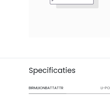
Specificaties
BIRMLIIONBATTATTR
LI-P