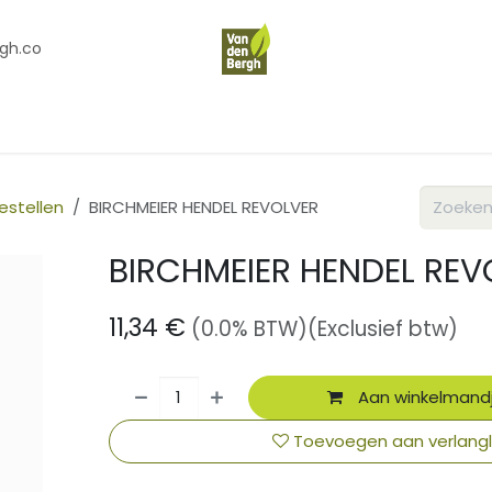
gh.co
en
Contact
Over Ons
estellen
BIRCHMEIER HENDEL REVOLVER
BIRCHMEIER HENDEL REV
11,34
€
(0.0% BTW)
(Exclusief btw)
Aan winkelmand
Toevoegen aan verlangli