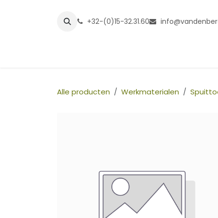
Overslaan naar inhoud
+32-(0)15-32.31.60
info@vandenber
Startpagina
Shop
Grasmatt
Alle producten
Werkmaterialen
Spuitto