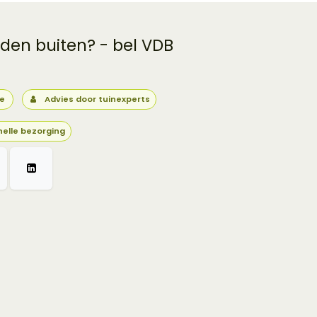
 den buiten? - bel VDB
ie
Advies door tuinexperts
nelle bezorging