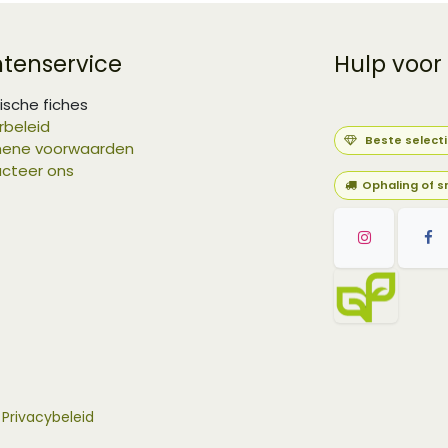
ntenservice
Hulp voor
ische fiches
rbeleid
Beste select
ene voorwaarden
cteer ons
Ophaling of s
-
Privacybeleid