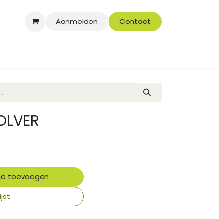
Aanmelden
Contact
OLVER
je toevoegen
jst