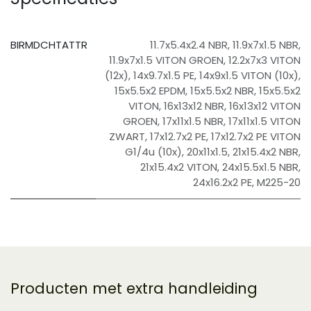
BIRMDCHTATTR
11.7x5.4x2.4 NBR
,
11.9x7x1.5 NBR
,
11.9x7x1.5 VITON GROEN
,
12.2x7x3 VITON
(12x)
,
14x9.7x1.5 PE
,
14x9x1.5 VITON (10x)
,
15x5.5x2 EPDM
,
15x5.5x2 NBR
,
15x5.5x2
VITON
,
16x13x12 NBR
,
16x13x12 VITON
GROEN
,
17x11x1.5 NBR
,
17x11x1.5 VITON
ZWART
,
17x12.7x2 PE
,
17x12.7x2 PE VITON
G1/4u (10x)
,
20x11x1.5
,
21x15.4x2 NBR
,
21x15.4x2 VITON
,
24x15.5x1.5 NBR
,
24x16.2x2 PE
,
M225-20
Producten met extra handleiding