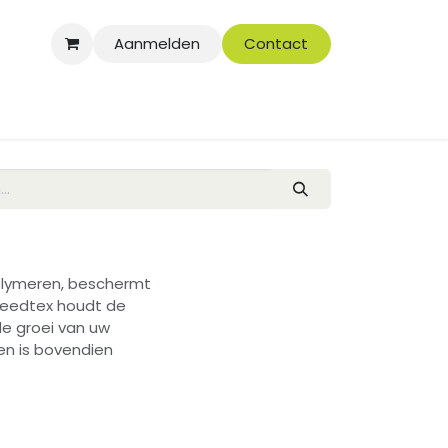
Aanmelden
Contact
polymeren, beschermt
Weedtex houdt de
de groei van uw
en is bovendien