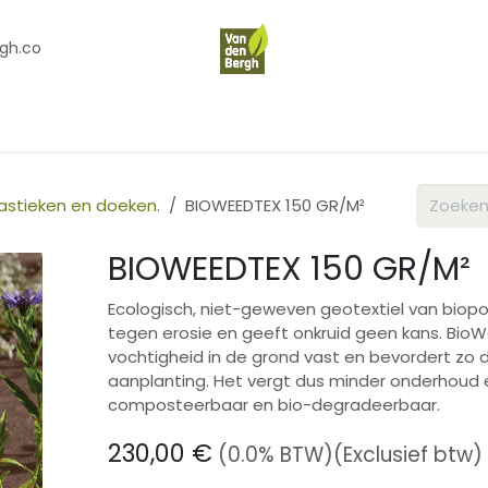
gh.co
en
Contact
Over Ons
plastieken en doeken.
BIOWEEDTEX 150 GR/M²
BIOWEEDTEX 150 GR/M²
Ecologisch, niet-geweven geotextiel van bio
tegen erosie en geeft onkruid geen kans. Bio
vochtigheid in de grond vast en bevordert zo 
aanplanting. Het vergt dus minder onderhoud 
composteerbaar en bio-degradeerbaar.
230,00
€
(0.0% BTW)
(Exclusief btw)