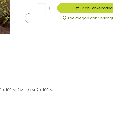
Aan winkelmand
Toevoegen aan verlangli
​
1 X 100 M
,
2 M - / LM
,
2 X 100 M