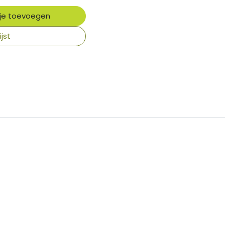
je toevoegen
jst