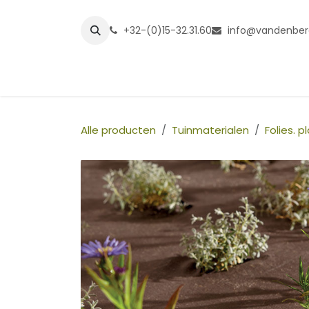
Overslaan naar inhoud
+32-(0)15-32.31.60
info@vandenber
Startpagina
Shop
Grasmatt
Alle producten
Tuinmaterialen
Folies. 