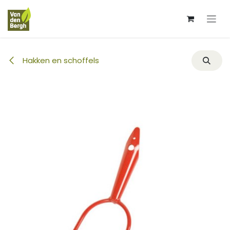
Overslaan naar inhoud
Hakken en schoffels