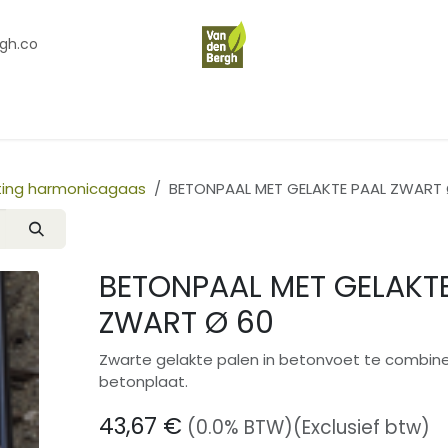
gh.co
en
Contact
Over Ons
iting harmonicagaas
BETONPAAL MET GELAKTE PAAL ZWART 
BETONPAAL MET GELAKT
ZWART Ø 60
Zwarte gelakte palen in betonvoet te combin
betonplaat.
43,67
€
(0.0% BTW)
(Exclusief btw)