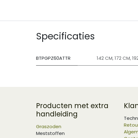
Specificaties
BTPGPZ60ATTR
142 CM
,
172 CM
,
19
Producten met extra
Kla
handleiding
Techn
Retou
Graszoden
Algem
Meststoffen