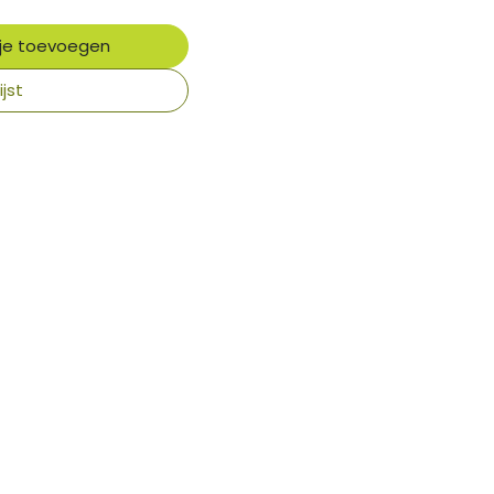
je toevoegen
jst