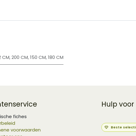
2 CM
,
200 CM
,
150 CM
,
180 CM
ntenservice
Hulp voor
ische fiches
rbeleid
Beste select
ene voorwaarden