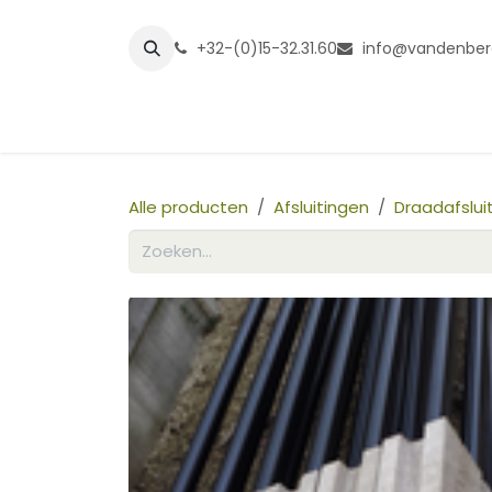
Overslaan naar inhoud
+32-(0)15-32.31.60
info@vandenber
Startpagina
Shop
Grasmatt
Alle producten
Afsluitingen
Draadafslu