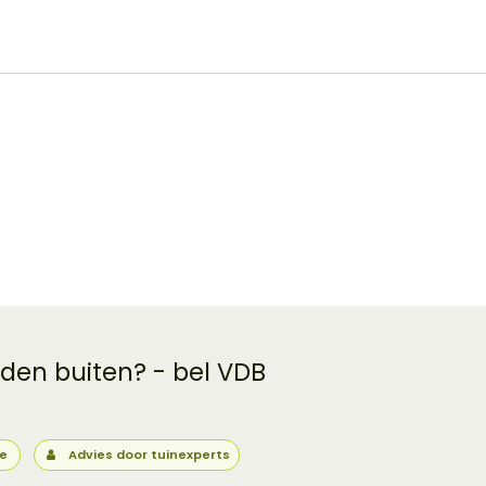
 den buiten? - bel VDB
ie
Advies door tuinexperts