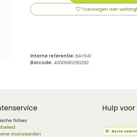
Toevoegen aan verlangli
​
Interne referentie:
BAY041
Barcode:
4000680290292
ntenservice
Hulp voor
ische fiches
rbeleid
Beste select
ene voorwaarden