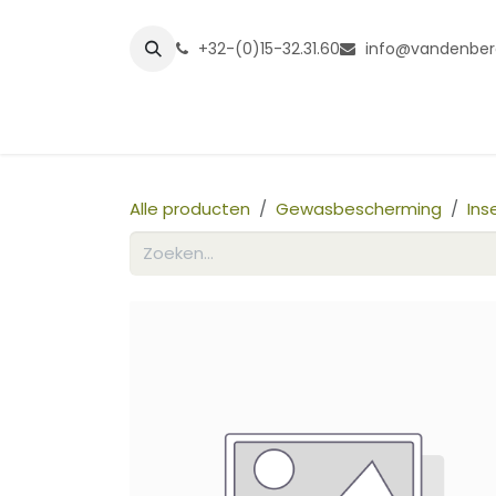
Overslaan naar inhoud
+32-(0)15-32.31.60
info@vandenber
Startpagina
Shop
Grasmatt
Alle producten
Gewasbescherming
Ins