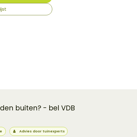
jst
 den buiten? - bel VDB
ie
Advies door tuinexperts