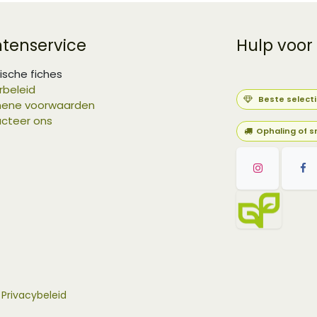
ntenservice
Hulp voor
ische fiches
rbeleid
Beste select
ene voorwaarden
cteer ons
Ophaling of s
-
Privacybeleid