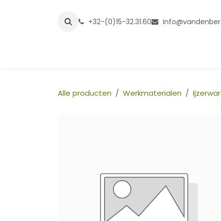
Overslaan naar inhoud
+32-(0)15-32.31.60
info@vandenber
Startpagina
Shop
Grasmatt
Alle producten
Werkmaterialen
Ijzerwa