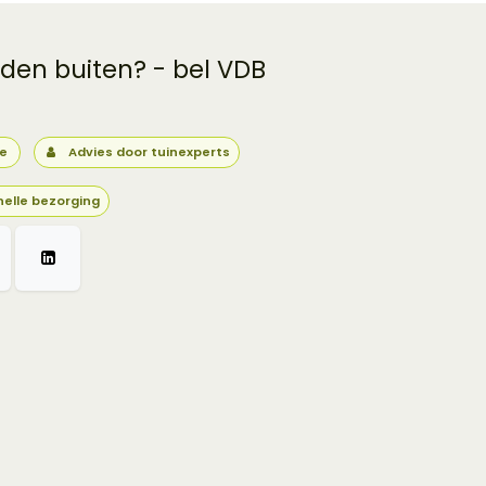
 den buiten? - bel VDB
ie
Advies door tuinexperts
nelle bezorging