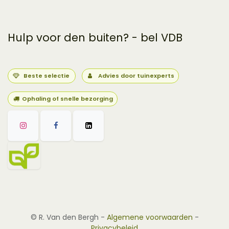
Hulp voor den buiten? - bel VDB
Beste selectie
Advies door tuinexperts
Ophaling of snelle bezorging
©
R. Van den Bergh
-
Algemene voorwaarden
-
Privacybeleid