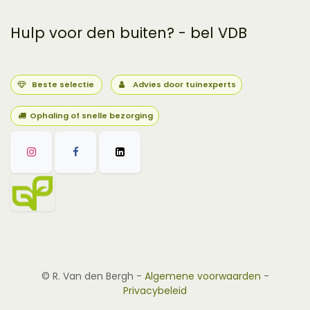
Hulp voor den buiten? - bel VDB
Beste selectie
Advies door tuinexperts
Ophaling of snelle bezorging
©
R. Van den Bergh
-
Algemene voorwaarden
-
Privacybeleid