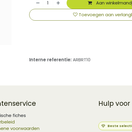
Aan winkelmand
Toevoegen aan verlangli
​
Interne referentie:
ARBRT10
ntenservice
Hulp voor
ische fiches
rbeleid
Beste select
ene voorwaarden