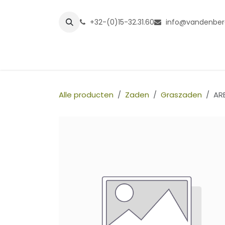
Overslaan naar inhoud
+32-(0)15-32.31.60
info@vandenber
Startpagina
Shop
Grasmatt
Alle producten
Zaden
Graszaden
AR