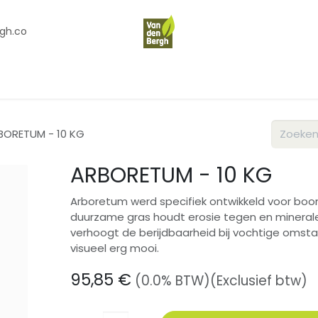
gh.co
en
Contact
Over Ons
BORETUM - 10 KG
ARBORETUM - 10 KG
Arboretum werd specifiek ontwikkeld voor boo
duurzame gras houdt erosie tegen en mineral
verhoogt de berijdbaarheid bij vochtige oms
visueel erg mooi.
95,85
€
(0.0% BTW)
(Exclusief btw)