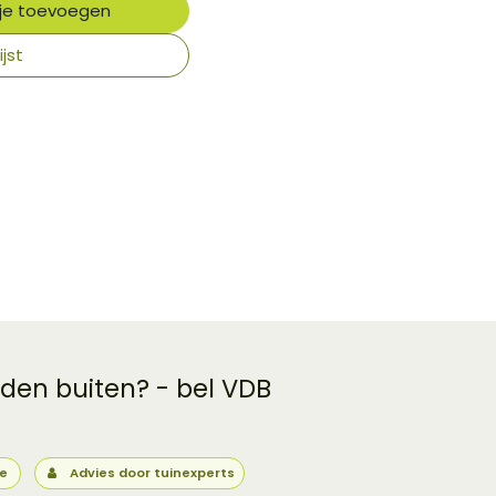
je toevoegen
jst
 den buiten? - bel VDB
ie
Advies door tuinexperts