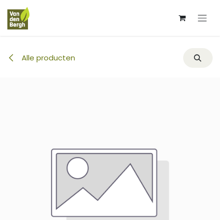
Overslaan naar inhoud
Alle producten