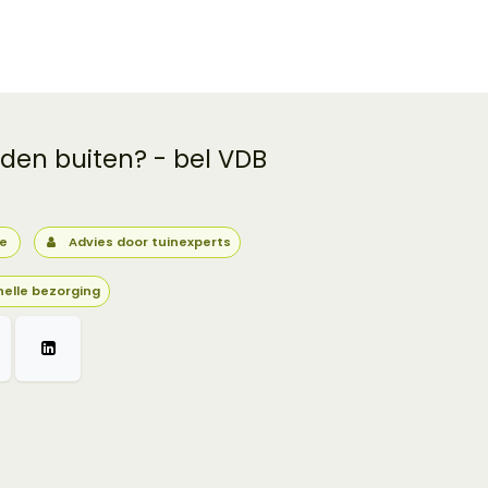
 den buiten? - bel VDB
ie
Advies door tuinexperts
nelle bezorging