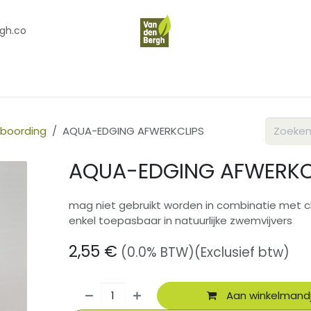
gh.co
en
Contact
Over Ons
fboording
AQUA-EDGING AFWERKCLIPS
AQUA-EDGING AFWERKC
mag niet gebruikt worden in combinatie met ch
enkel toepasbaar in natuurlijke zwemvijvers
2,55
€
(0.0% BTW)
(Exclusief btw)
Aan winkelmand