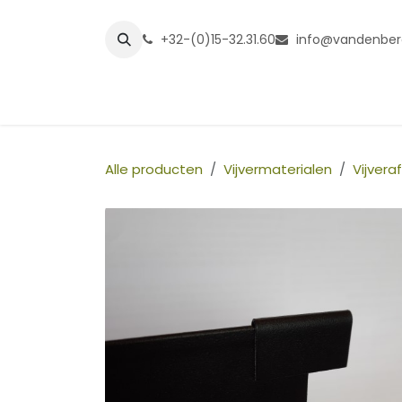
Overslaan naar inhoud
+32-(0)15-32.31.60
info@vandenber
Startpagina
Shop
Grasmatt
Alle producten
Vijvermaterialen
Vijvera