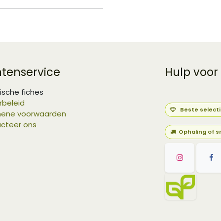
ntenservice
Hulp voor
ische fiches
rbeleid
Beste select
ene voorwaarden
cteer ons
Ophaling of s