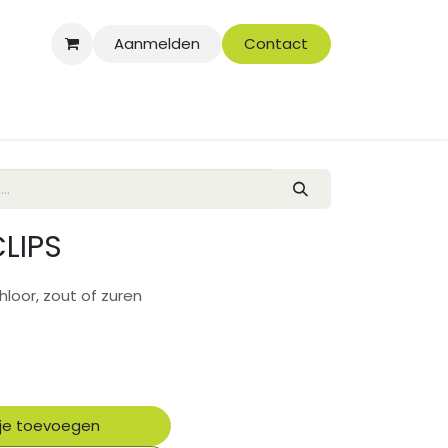
Aanmelden
Contact
LIPS
loor, zout of zuren
je toevoegen