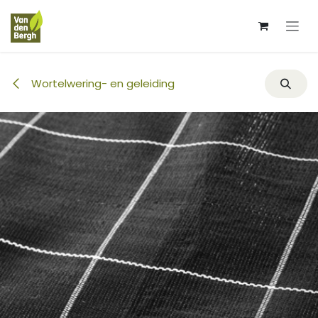
Overslaan naar inhoud
Wortelwering- en geleiding