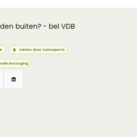
 den buiten? - bel VDB
ie
Advies door tuinexperts
nelle bezorging