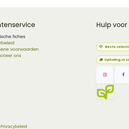
ntenservice
Hulp voor
ische fiches
rbeleid
Beste select
ene voorwaarden
cteer ons
Ophaling of s
-
Privacybeleid