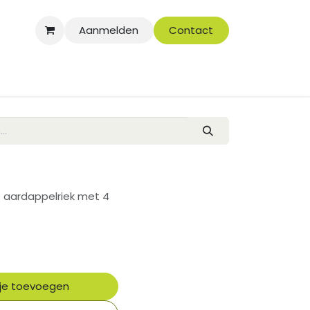
Aanmelden
Contact
e aardappelriek met 4
je toevoegen