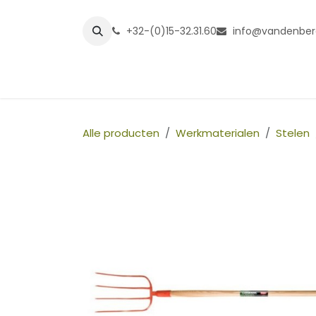
Overslaan naar inhoud
+32-(0)15-32.31.60
info@vandenber
Startpagina
Shop
Grasmatt
Alle producten
Werkmaterialen
Stelen