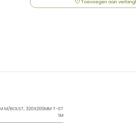
Toevoegen aan verlangli
​
M M/BOLST
,
320X200MM T-ST
1M