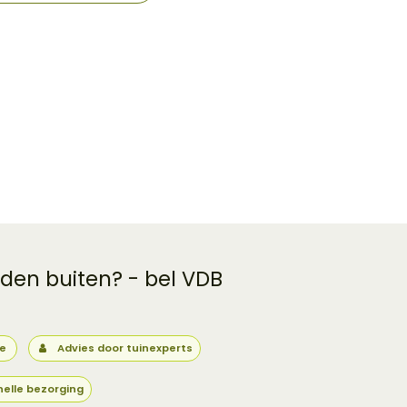
 den buiten? - bel VDB
ie
Advies door tuinexperts
nelle bezorging