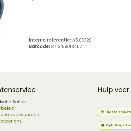
​
Interne referentie:
A5.06.120
Barcode:
8713199018467
ntenservice
Hulp voor
ische fiches
rbeleid
Beste select
ene voorwaarden
cteer ons
Ophaling of s