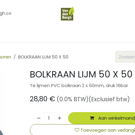
gh.co
en
Contact
Over Ons
horen
BOLKRAAN LIJM 50 X 50
BOLKRAAN LIJM 50 X 50
Te lijmen PVC bolkraan 2 x 50mm, druk 16bar
28,80
€
(0.0% BTW)
(Exclusief btw)
Aan winkelmand
Toevoegen aan verlangli