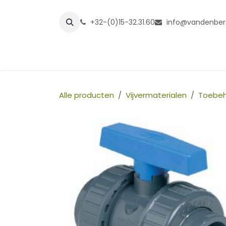
Overslaan naar inhoud
+32-(0)15-32.31.60
info@vandenber
Startpagina
Shop
Grasmatt
Alle producten
Vijvermaterialen
Toebe