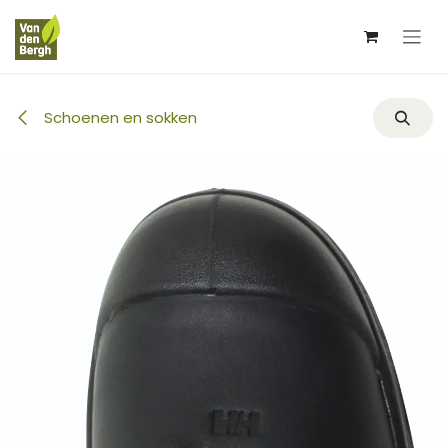
Overslaan naar inhoud
Schoenen en sokken